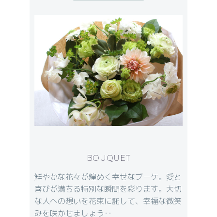
BOUQUET
鮮やかな花々が煌めく幸せなブーケ。愛と
喜びが満ちる特別な瞬間を彩ります。大切
な人への想いを花束に託して、幸福な微笑
みを咲かせましょう‥