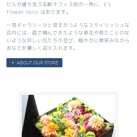
ビルが建ち並ぶ名駅オフィス街の一角に、K’s
flower novo はあります。
一見ギャラリーかと見まがうようなスタイリッシュな
店内には、庭で摘んできたような草花や見たことのな
いような珍しい花たちが並び、穏やかに微笑みながら
あなたを優しく迎え入れます。
ABOUT OUR STORE