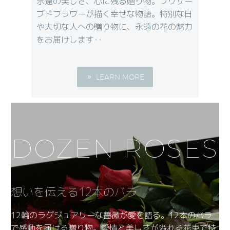
永遠の美しさ、心に残る贈り物。プリザー
ブドフラワーが描く幸せな物語。特別な日
や大切な人への贈り物に、永遠の花の魅力
をお届けします‥
LEARN MORE
DOZEN ROSES
想いを伝える12本のバラ
12輪のラグジュアリーな薔薇が愛を語る。12本のバラ
で感動を届ける贈り物。愛情と美しさが溢れる花束で特