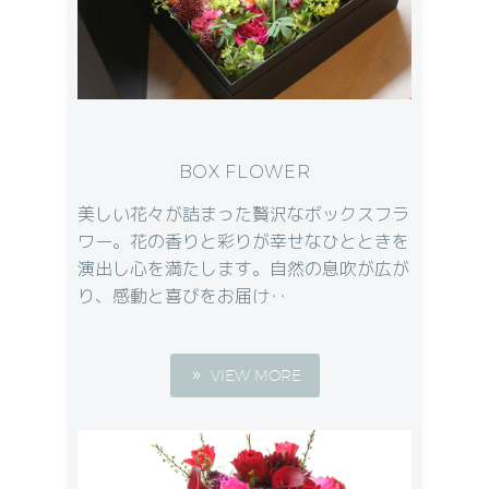
BOX FLOWER
美しい花々が詰まった贅沢なボックスフラ
ワー。花の香りと彩りが幸せなひとときを
演出し心を満たします。自然の息吹が広が
り、感動と喜びをお届け‥
VIEW MORE