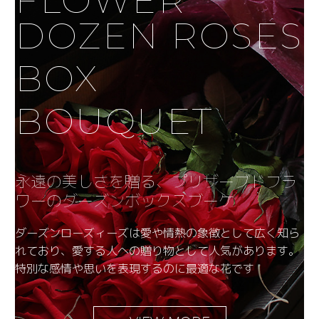
FLOWER
DOZEN ROSES
BOX
BOUQUET
永遠の美しさを贈る、プリザーブドフラ
ワーのダーズンボックスブーケ
ダーズンローズィーズは愛や情熱の象徴として広く知ら
れており、愛する人への贈り物として人気があります。
特別な感情や思いを表現するのに最適な花です