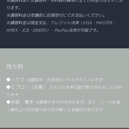
※講習料金には講習料・材料資材費等の全ての料金が含まれてお
ります。
※講習料金は受講前に店頭受付にてお支払いください。
※講習料金は現金支払・クレジット決済（VISA・MASTER・
AMEX・JCB・DINERS）・PayPay決済が可能です。
持ち物
◆ハサミ
※園芸用・手芸用のハサミがオススメです
◆エプロン（任意）
※モミの木等の脂で服が汚れることがあ
ります
◆手袋・軍手
※樹液で手や爪が汚れます。また、リースを強
く締め上げる作業があり手が痛くなる場合があります