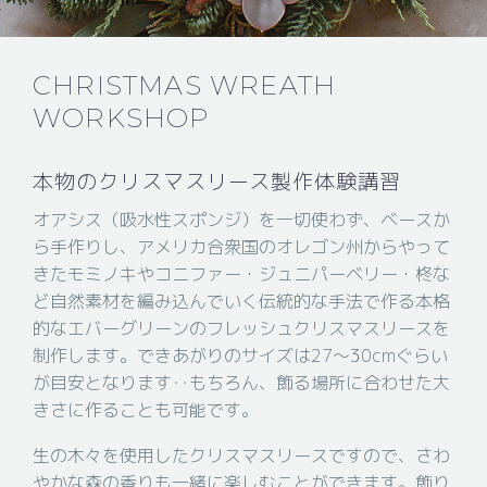
CHRISTMAS WREATH
WORKSHOP
本物のクリスマスリース製作体験講習
オアシス（吸水性スポンジ）を一切使わず、ベースか
ら手作りし、アメリカ合衆国のオレゴン州からやって
きたモミノキやコニファー・ジュニパーベリー・柊な
ど自然素材を編み込んでいく伝統的な手法で作る本格
的なエバーグリーンのフレッシュクリスマスリースを
制作します。できあがりのサイズは27～30cmぐらい
が目安となります‥もちろん、飾る場所に合わせた大
きさに作ることも可能です。
生の木々を使用したクリスマスリースですので、さわ
やかな森の香りも一緒に楽しむことができます。飾り