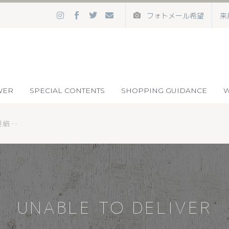
来
フォトメール希望
WER
SPECIAL CONTENTS
SHOPPING GUIDANCE
W
連絡‥
UNABLE TO DELIVER