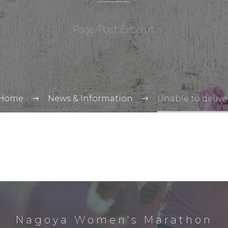
Page/Post Excerpt
Home
News & Information
Unable to delive
Nagoya Women's Marathon