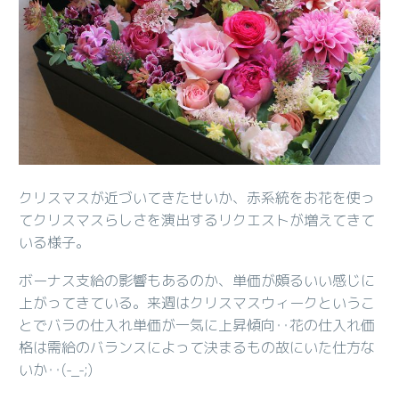
クリスマスが近づいてきたせいか、赤系統をお花を使っ
てクリスマスらしさを演出するリクエストが増えてきて
いる様子。
ボーナス支給の影響もあるのか、単価が頗るいい感じに
上がってきている。来週はクリスマスウィークというこ
とでバラの仕入れ単価が一気に上昇傾向‥花の仕入れ価
格は需給のバランスによって決まるもの故にいた仕方な
いか‥(-_-;)