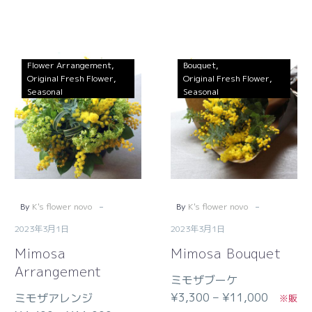
Flower Arrangement
Bouquet
Original Fresh Flower
Original Fresh Flower
Seasonal
Seasonal
-
-
By
K's flower novo
By
K's flower novo
2023年3月1日
2023年3月1日
Mimosa
Mimosa Bouquet
Arrangement
ミモザブーケ
¥3,300 – ¥11,000
ミモザアレンジ
※販